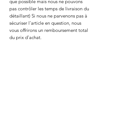
que possible mais nous ne pouvons
pas contrôler les temps de livraison du
détaillant) Si nous ne parvenons pas à
sécuriser l’article en question, nous
vous offrirons un remboursement total
du prix d’achat.
Politique de Retour
Nous n’acceptons ni retours ni
Politique d'expédition
remboursements. Nous ne proposons
aucun retour or remboursement pour
Les frais de livraison varient en fonction
raison de mauvaise taille ou produit(s)
de la destination finale du produit. Ce
commandés.
prix sera calculé lors du paiement. Le
temps de livraison peut déprendre de
vacances locales, mais la commande
devrait être acheminée entre 1 à 2
Horizontal Pockets
jours.
Nous pouvons aussi procurer des